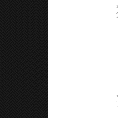
لم: علیرضا پرندوش* تجارت الکترونیک یا E
ر
و
،