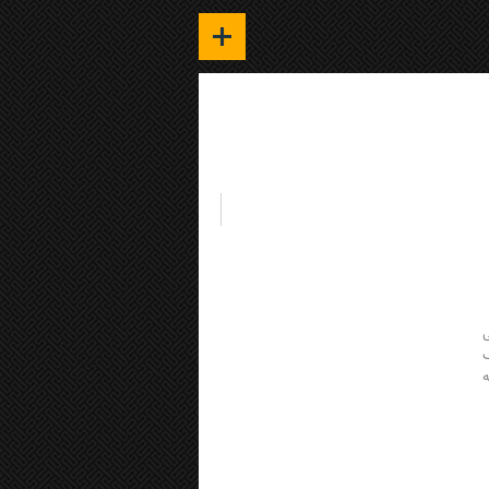
خانه
گالری
رزومه
بلاگ
ی
ادله