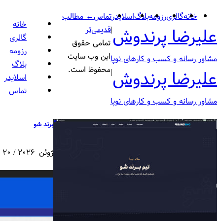
خانه
گالری
رزومه
بلاگ
اسلایدر
تماس
← مطالب
خانه
علیرضا پرندوش
|
قدیمی‌تر
گالری
تمامی حقوق
رزومه
این وب سایت
مشاور رسانه‌ و کسب و کارهای نوپا
بلاگ
محفوظ است.
علیرضا پرندوش
|
اسلایدر
تماس
مشاور رسانه‌ و کسب و کارهای نوپا
ّبرند شو
ژوئن 2026 / 20